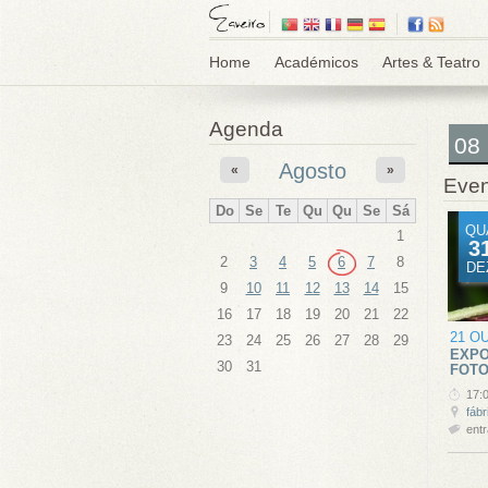
Home
Académicos
Artes & Teatro
Agenda
08
Agosto
«
»
Even
Do
Se
Te
Qu
Qu
Se
Sá
QU
1
3
2
3
4
5
6
7
8
DE
9
10
11
12
13
14
15
16
17
18
19
20
21
22
21 O
23
24
25
26
27
28
29
EXPO
30
31
FOTO
17:
fábr
entr