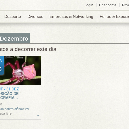
Login
Criar conta
Priv
Desporto
Diversos
Empresas & Networking
Feiras & Exposi
 Dezembro
tos a decorrer este dia
A
1
Z
UT
-
31 DEZ
SIÇÃO DE
GRAFIA...
00
ica centro ciência viv...
ada livre
»