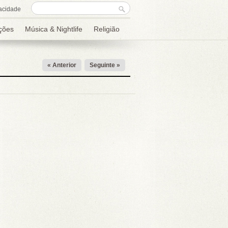
Formulário de
Procurar
acidade
procura
ções
Música & Nightlife
Religião
« Anterior
Seguinte »