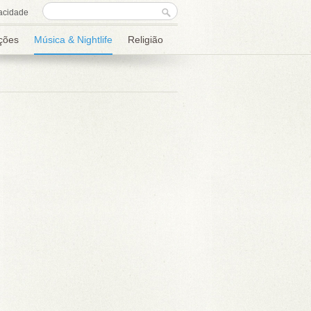
Formulário de
Procurar
acidade
procura
ções
Música & Nightlife
Religião