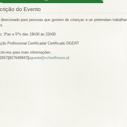
crição do Evento
 direcionado para pessoas que gostem de crianças e ue pretendam trabalhar
s.
o: 3ªas e 5ª's das 19h30 às 22h00
ção Profissional Certificada/ Certificado DGERT
cte-nos para mais informações:
2657||927649947||
agueda@schoolhouse.pt