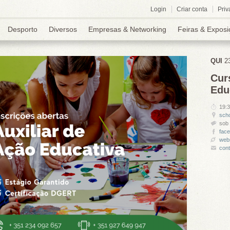
Login
Criar conta
Priv
Desporto
Diversos
Empresas & Networking
Feiras & Exposi
QUI
2
Cur
Edu
19:
sch
sob 
fac
webs
con