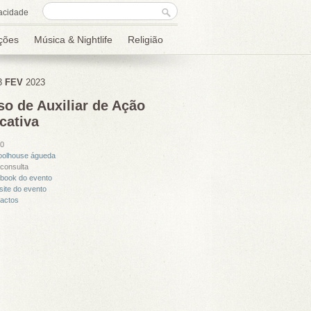
Formulário de
Procurar
acidade
procura
ções
Música & Nightlife
Religião
3
FEV
2023
so de Auxiliar de Ação
cativa
30
oolhouse águeda
consulta
ebook do evento
ite do evento
tactos