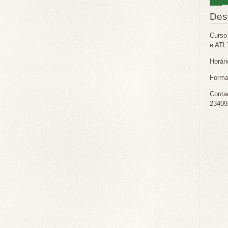
Des
Curso
e ATL´
Horári
Forma
Conta
23409