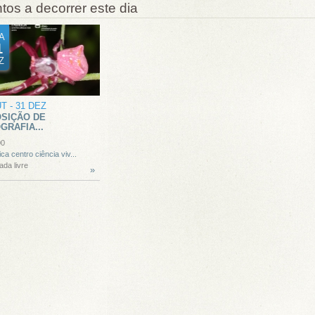
tos a decorrer este dia
A
1
Z
UT
-
31 DEZ
SIÇÃO DE
GRAFIA...
00
ica centro ciência viv...
ada livre
»