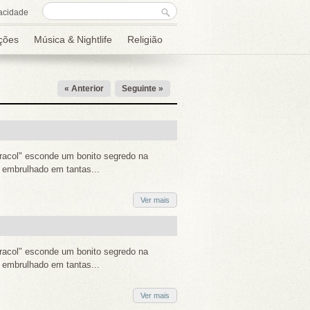
Formulário de
Procurar
acidade
procura
ções
Música & Nightlife
Religião
« Anterior
Seguinte »
aracol" esconde um bonito segredo na
m embrulhado em tantas...
Ver mais
aracol" esconde um bonito segredo na
m embrulhado em tantas...
Ver mais