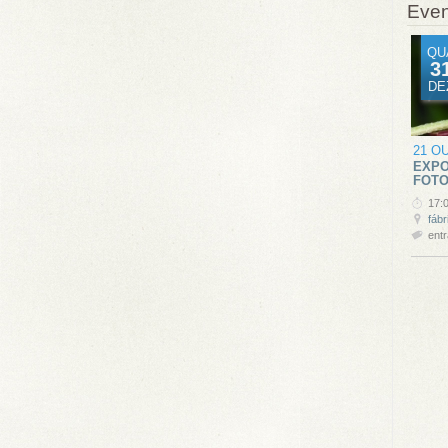
Even
QU
3
DE
21 O
EXPO
FOTO
17:
fábr
entr