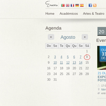
Home
Académicos
Artes & Teatro
Agenda
20
Agosto
«
»
Even
Do
Se
Te
Qu
Qu
Se
Sá
QU
1
3
2
3
4
5
6
7
8
DE
9
10
11
12
13
14
15
16
17
18
19
20
21
22
21 O
23
24
25
26
27
28
29
EXPO
30
31
FOTO
17:
fábr
entr