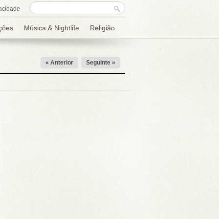
Formulário de
Procurar
acidade
procura
ções
Música & Nightlife
Religião
« Anterior
Seguinte »