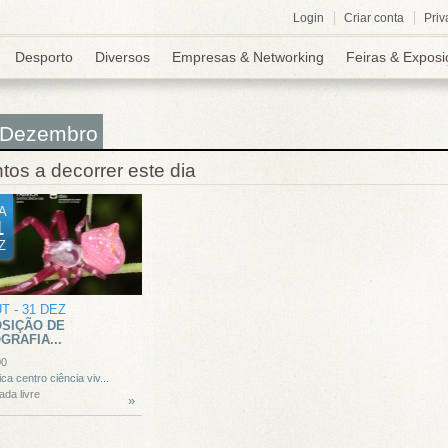
Login
Criar conta
Priv
Desporto
Diversos
Empresas & Networking
Feiras & Exposi
 Dezembro
tos a decorrer este dia
A
1
Z
UT
-
31 DEZ
SIÇÃO DE
GRAFIA...
00
ica centro ciência viv...
ada livre
»