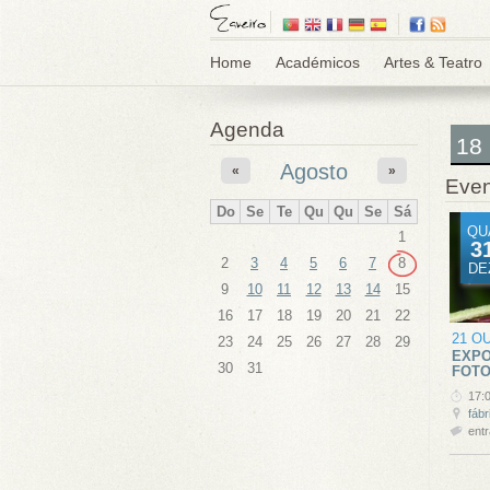
Home
Académicos
Artes & Teatro
Agenda
18
Agosto
«
»
Even
Do
Se
Te
Qu
Qu
Se
Sá
QU
1
3
2
3
4
5
6
7
8
DE
9
10
11
12
13
14
15
16
17
18
19
20
21
22
21 O
23
24
25
26
27
28
29
EXPO
30
31
FOTO
17:
fábr
entr