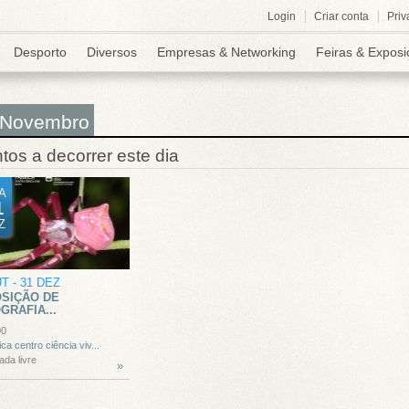
Login
Criar conta
Priv
Desporto
Diversos
Empresas & Networking
Feiras & Exposi
 Novembro
tos a decorrer este dia
A
1
Z
UT
-
31 DEZ
SIÇÃO DE
GRAFIA...
00
ica centro ciência viv...
ada livre
»