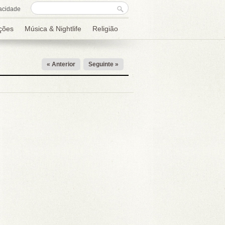
Formulário de
Procurar
acidade
procura
ções
Música & Nightlife
Religião
« Anterior
Seguinte »